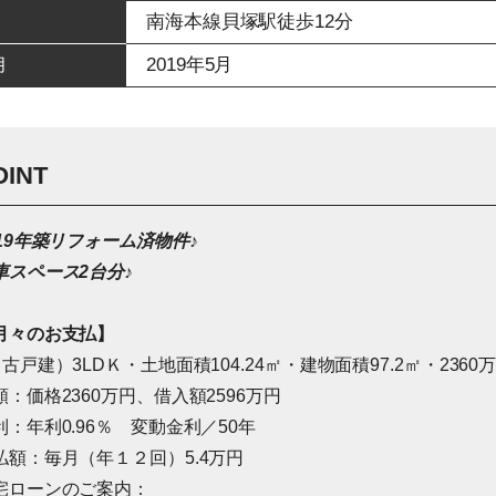
南海本線貝塚駅徒歩12分
2019年5月
月
OINT
019年築リフォーム済物件♪
車スペース2台分♪
月々のお支払】
中古戸建）3LDＫ・土地面積104.24㎡・建物面積97.2㎡・236
額：価格2360万円、借入額2596万円
利：年利0.96％ 変動金利／50年
払額：毎月（年１２回）5.4万円
宅ローンのご案内：