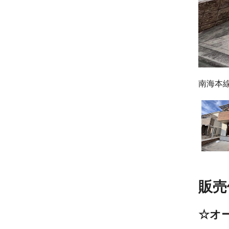
南海本
販売
☆オ