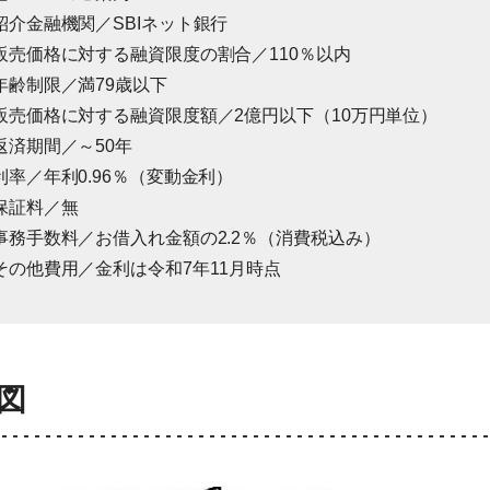
紹介金融機関／SBIネット銀行
販売価格に対する融資限度の割合／110％以内
年齢制限／満79歳以下
販売価格に対する融資限度額／2億円以下（10万円単位）
返済期間／～50年
利率／年利0.96％（変動金利）
保証料／無
事務手数料／お借入れ金額の2.2％（消費税込み）
その他費用／金利は令和7年11月時点
図