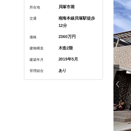
貝塚市堀
所在地
南海本線貝塚駅徒歩
交通
12分
2360万円
価格
木造2階
建物構造
2019年5月
建築年月
あり
管理組合