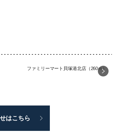
）
ファミリーマート貝塚港北店（260ｍ）
コープ貝