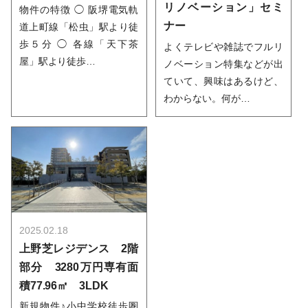
リノベーション」セミ
物件の特徴 ◯ 阪堺電気軌
ナー
道上町線「松虫」駅より徒
歩５分 ◯ 各線「天下茶
よくテレビや雑誌でフルリ
屋」駅より徒歩…
ノベーション特集などが出
ていて、興味はあるけど、
わからない。何が…
2025.02.18
上野芝レジデンス 2階
部分 3280万円専有面
積77.96㎡ 3LDK
新規物件♪小中学校徒歩圏